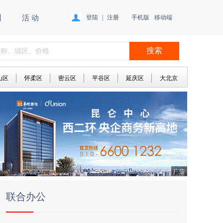
训
活 动
登陆
|
注册
手机版
移动端
山区
怀柔区
密云区
平谷区
延庆区
大北京
广告
联合办公