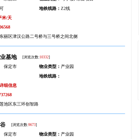
可
地铁线路：
Z2线
/平米/天
06568
东丽区津汉公路二号桥与三号桥之间北侧
产业基地
[浏览次数:
10332
]
 保定市
物业类型：
产业园
地铁线路：
详细信息
737268
莲池区东三环创智路
云谷
[浏览次数:
9673
]
 保定市
物业类型：
产业园