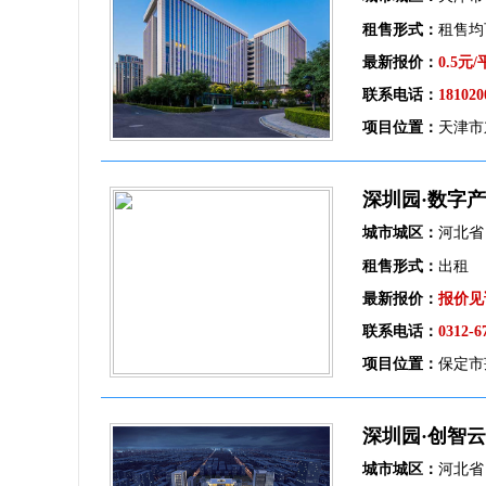
租售形式：
租售均
最新报价：
0.5元
联系电话：
181020
项目位置：
天津市
深圳园·数字
城市城区：
河北省
租售形式：
出租
最新报价：
报价见
联系电话：
0312-6
项目位置：
保定市
深圳园·创智
城市城区：
河北省