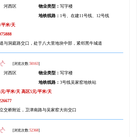
 河西区
物业类型：
写字楼
地铁线路：
1号、在建11号线、12号线
元/平米/天
075888
道与洞庭路交口，处于八大里地块中部，紧邻黑牛城道
[浏览次数:
50163
]
 河西区
物业类型：
写字楼
地铁线路：
3号线吴家窑地铁站
5元/平米/天 高区5元/平米/天
226677
立交桥附近，卫津南路与吴家窑大街交口
[浏览次数:
52368
]