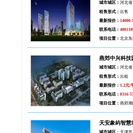
城市城区：
河北省
租售形式：
出售
最新报价：
14000
联系电话：
400110
项目位置：
北京东
燕郊中兴科技
城市城区：
河北省
租售形式：
出租
最新报价：
1.2元
联系电话：
0316-5
项目位置：
燕郊潮
天安象屿智慧
城市城区：
天津市