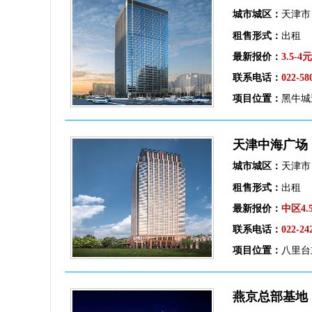
城市城区：
天津市
租售形式：
出租
最新报价：
3.5-4
联系电话：
022-58
项目位置：
黑牛城
天津中海广场
城市城区：
天津市
租售形式：
出租
最新报价：
中区4.
联系电话：
022-24
项目位置：
八里台
燕京总部基地