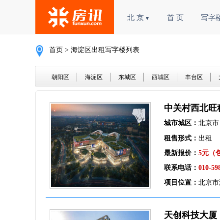
北 京
首 页
写字
▼
首页
> 海淀区出租写字楼列表
朝阳区
海淀区
东城区
西城区
丰台区
中关村西北旺
城市城区：
北京市
租售形式：
出租
最新报价：
5元（
联系电话：
010-59
项目位置：
北京市
天创科技大厦