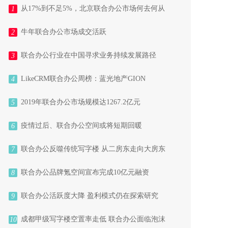
从17%到不足5%，北京联合办公市场何去何从
1
牛年联合办公市场成交活跃
2
联合办公行业在中国寻求业务持续发展路径
3
LikeCRM联合办公周榜：蓝光地产GION
4
2019年联合办公市场规模达1267.2亿元
5
疫情过后、联合办公空间或将短期回暖
6
联合办公反噬传统写字楼 从二房东走向大房东
7
联合办公品牌氪空间宣布完成10亿元融资
8
联合办公活跃度大降 盈利模式仍在探索研究
9
成都甲级写字楼空置率走低 联合办公面临泡沫
10