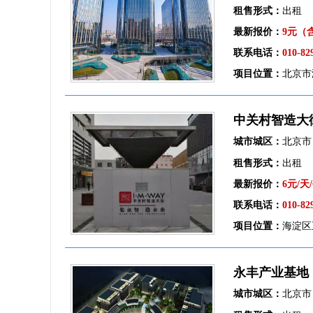
租售形式：
出租
最新报价：
9元（
联系电话：
010-82
项目位置：
北京市
中关村智造大街
城市城区：
北京市
租售形式：
出租
最新报价：
6元/
联系电话：
010-82
项目位置：
海淀区
永丰产业基地
城市城区：
北京市