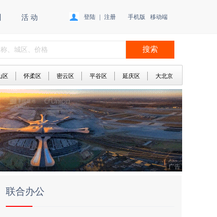
训
活 动
登陆
|
注册
手机版
移动端
山区
怀柔区
密云区
平谷区
延庆区
大北京
广告
联合办公