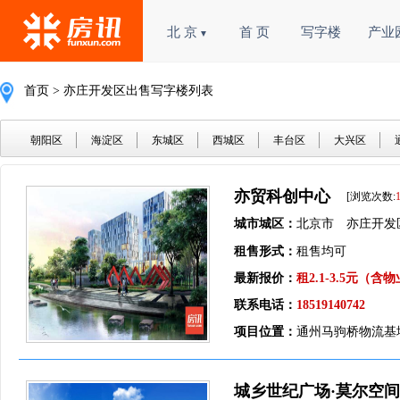
北 京
首 页
写字楼
产业
▼
首页
> 亦庄开发区出售写字楼列表
朝阳区
海淀区
东城区
西城区
丰台区
大兴区
亦贸科创中心
[浏览次数:
城市城区：
北京市 亦庄开发
租售形式：
租售均可
最新报价：
租2.1-3.5元（含
联系电话：
18519140742
项目位置：
通州马驹桥物流基
城乡世纪广场·莫尔空间