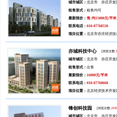
城市城区：
北京市 亦庄开发
租售形式：
租售均可
最新报价：
售:均15000元/平米
联系电话：
010-87768550
项目位置：
北京市亦庄经济技
亦城科技中心
[浏览次数:
城市城区：
北京市 亦庄开发
租售形式：
出售
最新报价：
16000元/平米
联系电话：
010-87768660
项目位置：
北京经济技术开发
锋创科技园
[浏览次数:
204
城市城区：
北京市 亦庄开发